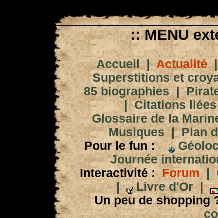
:: MENU exté
Accueil
|
Actualité
Superstitions et croy
85 biographies
|
Pirat
|
Citations liées
Glossaire de la Marin
Musiques
|
Plan d
Pour le fun :
Géoloc
Journée internation
Interactivité :
Forum
|
|
Livre d'Or
|
Un peu de shopping 
co