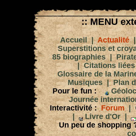
:: MENU exté
Accueil
|
Actualité
Superstitions et croy
85 biographies
|
Pirat
|
Citations liées
Glossaire de la Marin
Musiques
|
Plan d
Pour le fun :
Géoloc
Journée internation
Interactivité :
Forum
|
|
Livre d'Or
|
Un peu de shopping 
co