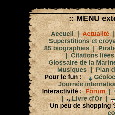
:: MENU exté
Accueil
|
Actualité
Superstitions et croy
85 biographies
|
Pirat
|
Citations liées
Glossaire de la Marin
Musiques
|
Plan d
Pour le fun :
Géoloc
Journée internation
Interactivité :
Forum
|
|
Livre d'Or
|
Un peu de shopping 
co