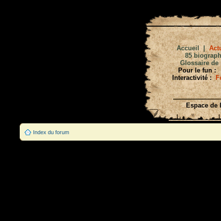
Accueil
|
Actu
85 biograph
Glossaire de 
Pour le fun :
Interactivité :
F
Espace de l
Index du forum