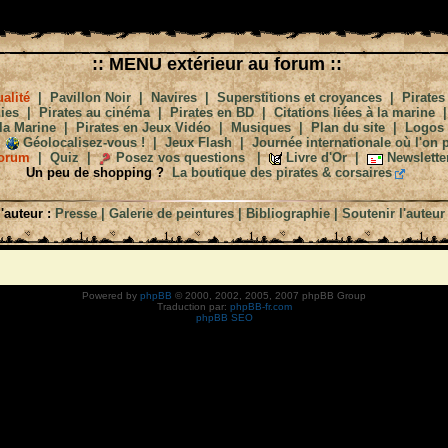
:: MENU extérieur au forum ::
alité
|
Pavillon Noir
|
Navires
|
Superstitions et croyances
|
Pirates
ies
|
Pirates au cinéma
|
Pirates en BD
|
Citations liées à la marine
la Marine
|
Pirates en Jeux Vidéo
|
Musiques
|
Plan du site
|
Logos
Géolocalisez-vous !
|
Jeux Flash
|
Journée internationale où l'on p
orum
|
Quiz
|
Posez vos questions
|
Livre d'Or
|
Newslette
Un peu de shopping ?
La boutique des pirates & corsaires
'auteur :
Presse
|
Galerie de peintures
|
Bibliographie
|
Soutenir l'auteur
Powered by
phpBB
© 2000, 2002, 2005, 2007 phpBB Group
Traduction par:
phpBB-fr.com
phpBB SEO