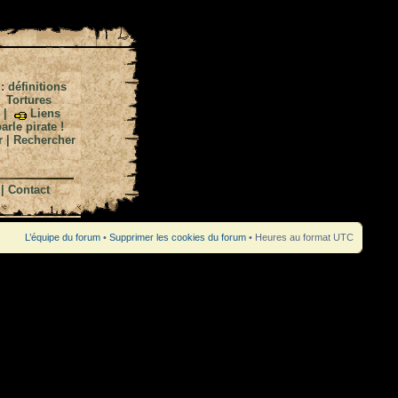
 : définitions
|
Tortures
|
Liens
arle pirate !
r
|
Rechercher
|
Contact
L’équipe du forum
•
Supprimer les cookies du forum
• Heures au format UTC