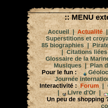
:: MENU exté
Accueil
|
Actualité
Superstitions et croy
85 biographies
|
Pirat
|
Citations liées
Glossaire de la Marin
Musiques
|
Plan d
Pour le fun :
Géoloc
Journée internation
Interactivité :
Forum
|
|
Livre d'Or
|
Un peu de shopping 
co