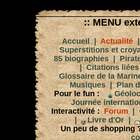
:: MENU exté
Accueil
|
Actualité
Superstitions et croy
85 biographies
|
Pirat
|
Citations liées
Glossaire de la Marin
Musiques
|
Plan d
Pour le fun :
Géoloc
Journée internation
Interactivité :
Forum
|
|
Livre d'Or
|
Un peu de shopping 
co