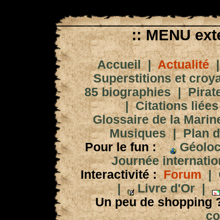
:: MENU exté
Accueil
|
Actualité
Superstitions et croy
85 biographies
|
Pirat
|
Citations liées
Glossaire de la Marin
Musiques
|
Plan d
Pour le fun :
Géoloc
Journée internation
Interactivité :
Forum
|
|
Livre d'Or
|
Un peu de shopping 
co