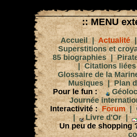
:: MENU exté
Accueil
|
Actualité
Superstitions et croy
85 biographies
|
Pirat
|
Citations liées
Glossaire de la Marin
Musiques
|
Plan d
Pour le fun :
Géoloc
Journée internation
Interactivité :
Forum
|
|
Livre d'Or
|
Un peu de shopping 
co