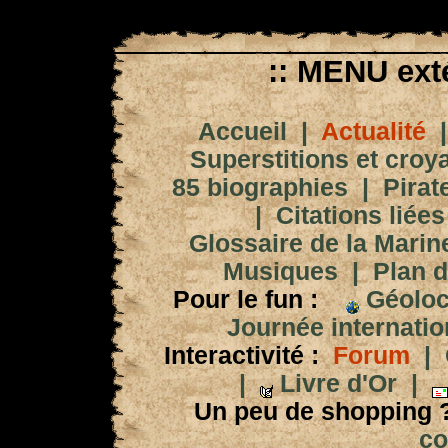
:: MENU exté
Accueil
|
Actualité
Superstitions et croy
85 biographies
|
Pirat
|
Citations liées
Glossaire de la Marin
Musiques
|
Plan d
Pour le fun :
Géoloc
Journée internation
Interactivité :
Forum
|
|
Livre d'Or
|
Un peu de shopping 
co