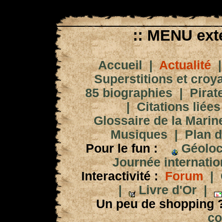
:: MENU exté
Accueil
|
Actualité
Superstitions et croy
85 biographies
|
Pirat
|
Citations liées
Glossaire de la Marin
Musiques
|
Plan d
Pour le fun :
Géoloc
Journée internation
Interactivité :
Forum
|
|
Livre d'Or
|
Un peu de shopping 
co