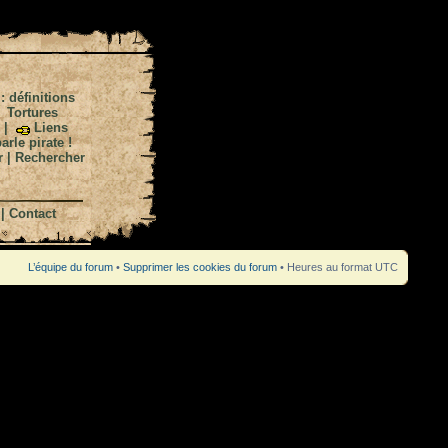
 : définitions
|
Tortures
|
Liens
arle pirate !
r
|
Rechercher
|
Contact
L’équipe du forum
•
Supprimer les cookies du forum
• Heures au format UTC