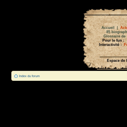
Accueil
|
Actu
85 biograph
Glossaire de 
Pour le fun :
Interactivité :
F
Espace de l
Index du forum