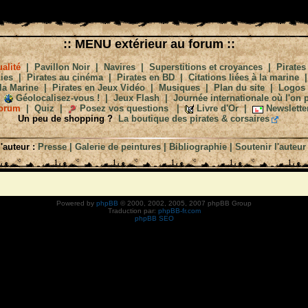
:: MENU extérieur au forum ::
alité
|
Pavillon Noir
|
Navires
|
Superstitions et croyances
|
Pirates
ies
|
Pirates au cinéma
|
Pirates en BD
|
Citations liées à la marine
la Marine
|
Pirates en Jeux Vidéo
|
Musiques
|
Plan du site
|
Logos
Géolocalisez-vous !
|
Jeux Flash
|
Journée internationale où l'on p
orum
|
Quiz
|
Posez vos questions
|
Livre d'Or
|
Newslette
Un peu de shopping ?
La boutique des pirates & corsaires
'auteur :
Presse
|
Galerie de peintures
|
Bibliographie
|
Soutenir l'auteur
Powered by
phpBB
© 2000, 2002, 2005, 2007 phpBB Group
Traduction par:
phpBB-fr.com
phpBB SEO