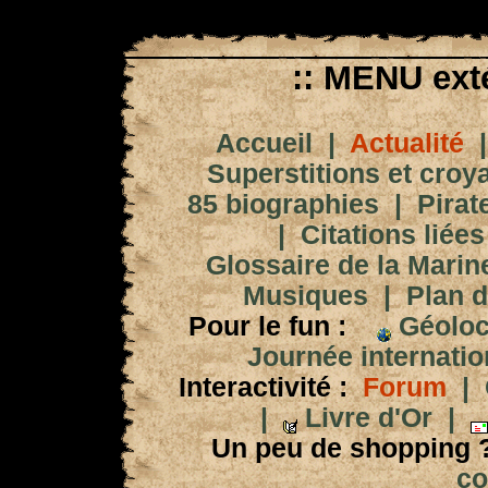
:: MENU exté
Accueil
|
Actualité
Superstitions et croy
85 biographies
|
Pirat
|
Citations liées
Glossaire de la Marin
Musiques
|
Plan d
Pour le fun :
Géoloc
Journée internation
Interactivité :
Forum
|
|
Livre d'Or
|
Un peu de shopping 
co