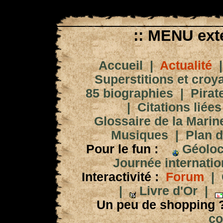
:: MENU exté
Accueil
|
Actualité
Superstitions et croy
85 biographies
|
Pirat
|
Citations liées
Glossaire de la Marin
Musiques
|
Plan d
Pour le fun :
Géoloc
Journée internation
Interactivité :
Forum
|
|
Livre d'Or
|
Un peu de shopping 
co