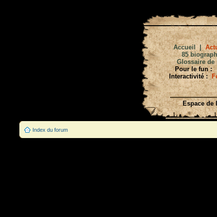
Accueil
|
Actu
85 biograph
Glossaire de 
Pour le fun :
Interactivité :
F
Espace de l
Index du forum