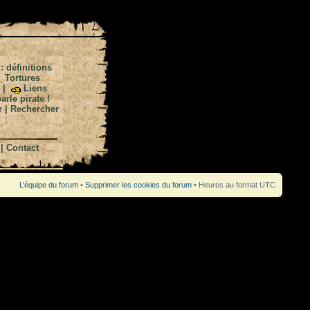
 : définitions
|
Tortures
|
Liens
arle pirate !
r
|
Rechercher
|
Contact
L’équipe du forum
•
Supprimer les cookies du forum
• Heures au format UTC