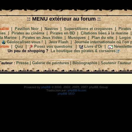
:: MENU extérieur au forum ::
alité
|
Pavillon Noir
|
Navires
|
Superstitions et croyances
|
Pirates
ies
|
Pirates au cinéma
|
Pirates en BD
|
Citations liées à la marine
la Marine
|
Pirates en Jeux Vidéo
|
Musiques
|
Plan du site
|
Logos
Géolocalisez-vous !
|
Jeux Flash
|
Journée internationale où l'on p
orum
|
Quiz
|
Posez vos questions
|
Livre d'Or
|
Newslette
Un peu de shopping ?
La boutique des pirates & corsaires
'auteur :
Presse
|
Galerie de peintures
|
Bibliographie
|
Soutenir l'auteur
Powered by
phpBB
© 2000, 2002, 2005, 2007 phpBB Group
Traduction par:
phpBB-fr.com
phpBB SEO