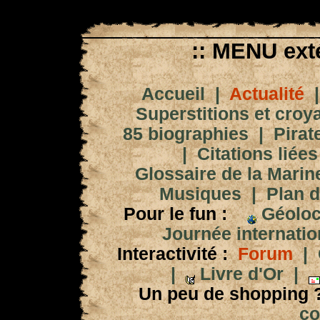
:: MENU exté
Accueil
|
Actualité
Superstitions et croy
85 biographies
|
Pirat
|
Citations liées
Glossaire de la Marin
Musiques
|
Plan d
Pour le fun :
Géoloc
Journée internation
Interactivité :
Forum
|
|
Livre d'Or
|
Un peu de shopping 
co