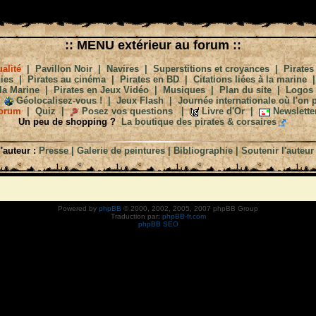
:: MENU extérieur au forum ::
alité
|
Pavillon Noir
|
Navires
|
Superstitions et croyances
|
Pirates
ies
|
Pirates au cinéma
|
Pirates en BD
|
Citations liées à la marine
la Marine
|
Pirates en Jeux Vidéo
|
Musiques
|
Plan du site
|
Logos
Géolocalisez-vous !
|
Jeux Flash
|
Journée internationale où l'on p
orum
|
Quiz
|
Posez vos questions
|
Livre d'Or
|
Newslette
Un peu de shopping ?
La boutique des pirates & corsaires
'auteur :
Presse
|
Galerie de peintures
|
Bibliographie
|
Soutenir l'auteur
Powered by
phpBB
© 2000, 2002, 2005, 2007 phpBB Group
Traduction par:
phpBB-fr.com
phpBB SEO