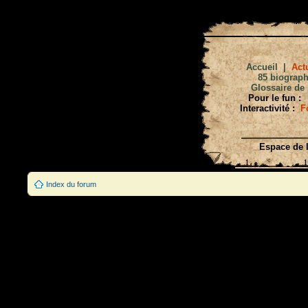
Accueil
|
Actu
85 biograph
Glossaire de 
Pour le fun :
Interactivité :
F
Espace de l
Index du forum