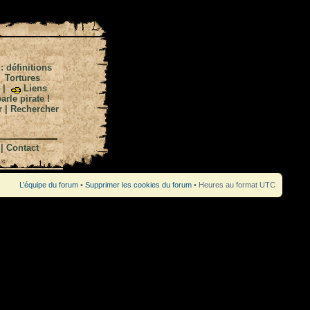
 : définitions
|
Tortures
|
Liens
arle pirate !
r
|
Rechercher
|
Contact
L’équipe du forum
•
Supprimer les cookies du forum
• Heures au format UTC