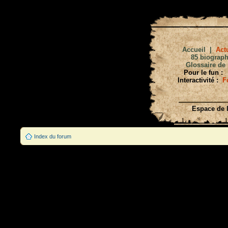
Accueil
|
Actu
85 biograph
Glossaire de 
Pour le fun :
Interactivité :
F
Espace de l
Index du forum