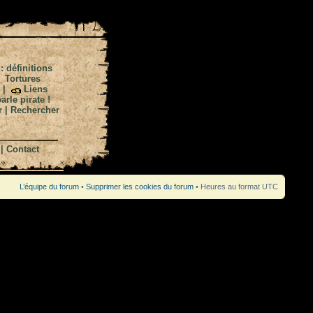
 : définitions
|
Tortures
|
Liens
arle pirate !
r
|
Rechercher
|
Contact
L’équipe du forum
•
Supprimer les cookies du forum
• Heures au format UTC