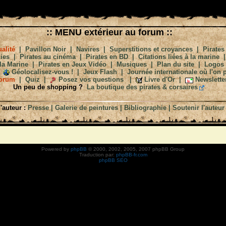
:: MENU extérieur au forum ::
alité
|
Pavillon Noir
|
Navires
|
Superstitions et croyances
|
Pirates
ies
|
Pirates au cinéma
|
Pirates en BD
|
Citations liées à la marine
la Marine
|
Pirates en Jeux Vidéo
|
Musiques
|
Plan du site
|
Logos
Géolocalisez-vous !
|
Jeux Flash
|
Journée internationale où l'on p
orum
|
Quiz
|
Posez vos questions
|
Livre d'Or
|
Newslette
Un peu de shopping ?
La boutique des pirates & corsaires
'auteur :
Presse
|
Galerie de peintures
|
Bibliographie
|
Soutenir l'auteur
Powered by
phpBB
© 2000, 2002, 2005, 2007 phpBB Group
Traduction par:
phpBB-fr.com
phpBB SEO