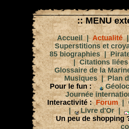
:: MENU exté
Accueil
|
Actualité
Superstitions et croy
85 biographies
|
Pirat
|
Citations liées
Glossaire de la Marin
Musiques
|
Plan d
Pour le fun :
Géoloc
Journée internation
Interactivité :
Forum
|
|
Livre d'Or
|
Un peu de shopping 
co