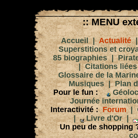
:: MENU exté
Accueil
|
Actualité
Superstitions et croy
85 biographies
|
Pirat
|
Citations liées
Glossaire de la Marin
Musiques
|
Plan d
Pour le fun :
Géoloc
Journée internation
Interactivité :
Forum
|
|
Livre d'Or
|
Un peu de shopping 
co