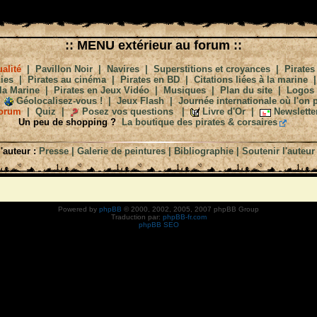
:: MENU extérieur au forum ::
alité
|
Pavillon Noir
|
Navires
|
Superstitions et croyances
|
Pirates
ies
|
Pirates au cinéma
|
Pirates en BD
|
Citations liées à la marine
la Marine
|
Pirates en Jeux Vidéo
|
Musiques
|
Plan du site
|
Logos
Géolocalisez-vous !
|
Jeux Flash
|
Journée internationale où l'on p
orum
|
Quiz
|
Posez vos questions
|
Livre d'Or
|
Newslette
Un peu de shopping ?
La boutique des pirates & corsaires
'auteur :
Presse
|
Galerie de peintures
|
Bibliographie
|
Soutenir l'auteur
Powered by
phpBB
© 2000, 2002, 2005, 2007 phpBB Group
Traduction par:
phpBB-fr.com
phpBB SEO