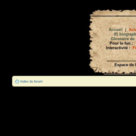
Accueil
|
Actu
85 biograph
Glossaire de 
Pour le fun :
Interactivité :
F
Espace de l
Index du forum