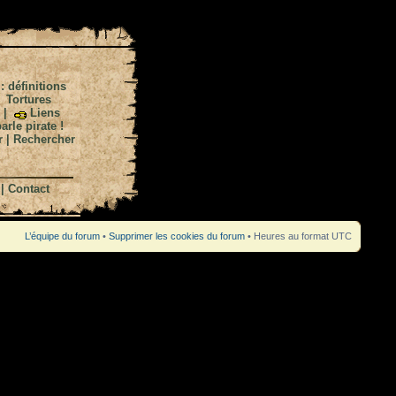
 : définitions
|
Tortures
|
Liens
arle pirate !
r
|
Rechercher
|
Contact
L’équipe du forum
•
Supprimer les cookies du forum
• Heures au format UTC