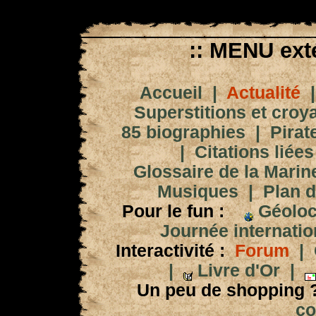
:: MENU exté
Accueil
|
Actualité
Superstitions et croy
85 biographies
|
Pirat
|
Citations liées
Glossaire de la Marin
Musiques
|
Plan d
Pour le fun :
Géoloc
Journée internation
Interactivité :
Forum
|
|
Livre d'Or
|
Un peu de shopping 
co