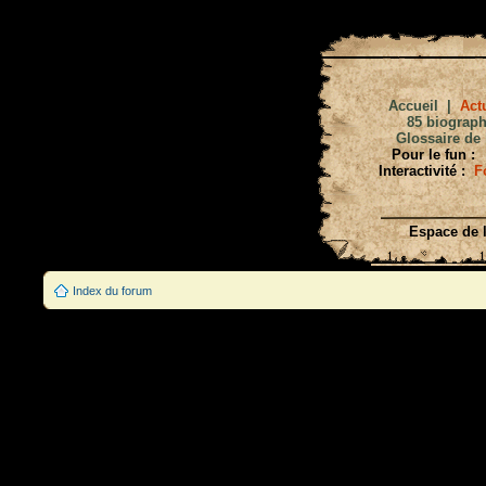
Accueil
|
Actu
85 biograph
Glossaire de 
Pour le fun :
Interactivité :
F
Espace de l
Index du forum