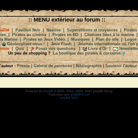
:: MENU extérieur au forum ::
alité
|
Pavillon Noir
|
Navires
|
Superstitions et croyances
|
Pirates
ies
|
Pirates au cinéma
|
Pirates en BD
|
Citations liées à la marine
la Marine
|
Pirates en Jeux Vidéo
|
Musiques
|
Plan du site
|
Logos
Géolocalisez-vous !
|
Jeux Flash
|
Journée internationale où l'on p
orum
|
Quiz
|
Posez vos questions
|
Livre d'Or
|
Newslette
Un peu de shopping ?
La boutique des pirates & corsaires
'auteur :
Presse
|
Galerie de peintures
|
Bibliographie
|
Soutenir l'auteur
Powered by
phpBB
© 2000, 2002, 2005, 2007 phpBB Group
Traduction par:
phpBB-fr.com
phpBB SEO