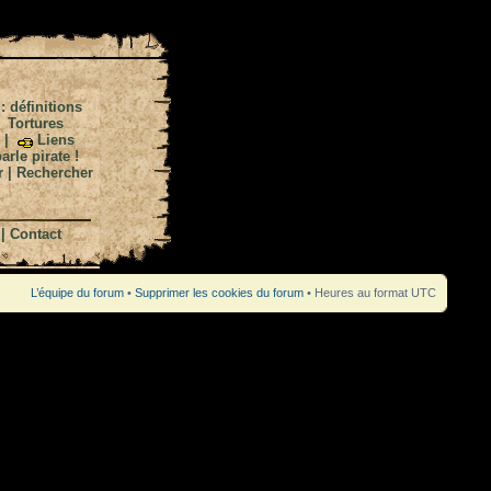
 : définitions
|
Tortures
|
Liens
arle pirate !
r
|
Rechercher
|
Contact
L’équipe du forum
•
Supprimer les cookies du forum
• Heures au format UTC