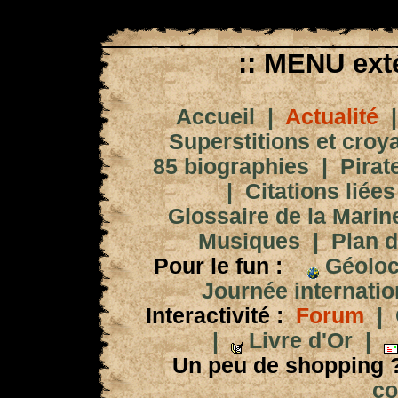
:: MENU exté
Accueil
|
Actualité
Superstitions et croy
85 biographies
|
Pirat
|
Citations liées
Glossaire de la Marin
Musiques
|
Plan d
Pour le fun :
Géoloc
Journée internation
Interactivité :
Forum
|
|
Livre d'Or
|
Un peu de shopping 
co