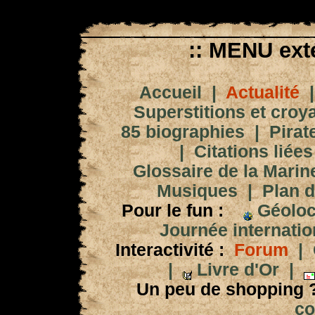
:: MENU exté
Accueil
|
Actualité
Superstitions et croy
85 biographies
|
Pirat
|
Citations liées
Glossaire de la Marin
Musiques
|
Plan d
Pour le fun :
Géoloc
Journée internation
Interactivité :
Forum
|
|
Livre d'Or
|
Un peu de shopping 
co