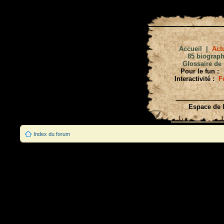
Accueil
|
Actu
85 biograph
Glossaire de 
Pour le fun :
Interactivité :
F
Espace de l
Index du forum