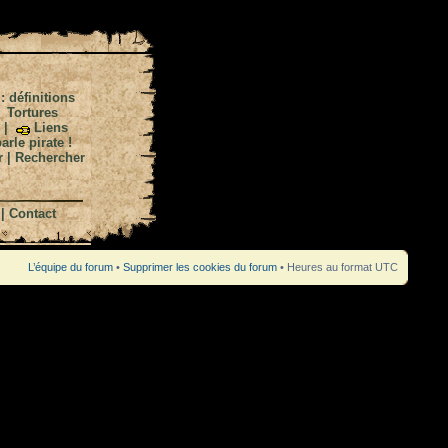
 : définitions
|
Tortures
|
Liens
arle pirate !
r
|
Rechercher
|
Contact
L’équipe du forum
•
Supprimer les cookies du forum
• Heures au format UTC