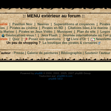
:: MENU extérieur au forum ::
alité
|
Pavillon Noir
|
Navires
|
Superstitions et croyances
|
Pirates
ies
|
Pirates au cinéma
|
Pirates en BD
|
Citations liées à la marine
la Marine
|
Pirates en Jeux Vidéo
|
Musiques
|
Plan du site
|
Logos
Géolocalisez-vous !
|
Jeux Flash
|
Journée internationale où l'on p
orum
|
Quiz
|
Posez vos questions
|
Livre d'Or
|
Newslette
Un peu de shopping ?
La boutique des pirates & corsaires
'auteur :
Presse
|
Galerie de peintures
|
Bibliographie
|
Soutenir l'auteur
Powered by
phpBB
© 2000, 2002, 2005, 2007 phpBB Group
Traduction par:
phpBB-fr.com
phpBB SEO