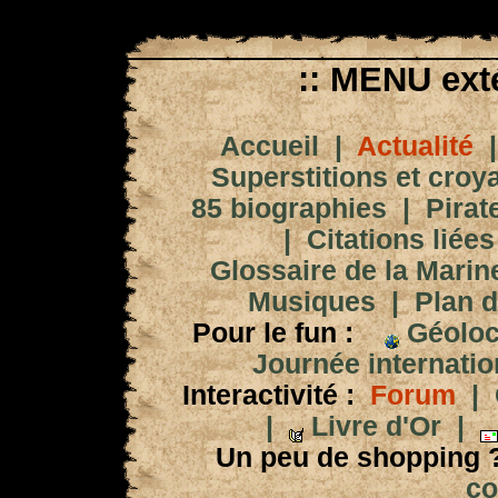
:: MENU exté
Accueil
|
Actualité
Superstitions et croy
85 biographies
|
Pirat
|
Citations liées
Glossaire de la Marin
Musiques
|
Plan d
Pour le fun :
Géoloc
Journée internation
Interactivité :
Forum
|
|
Livre d'Or
|
Un peu de shopping 
co