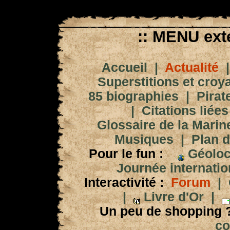
:: MENU exté
Accueil
|
Actualité
Superstitions et croy
85 biographies
|
Pirat
|
Citations liées
Glossaire de la Marin
Musiques
|
Plan d
Pour le fun :
Géoloc
Journée internation
Interactivité :
Forum
|
|
Livre d'Or
|
Un peu de shopping 
co