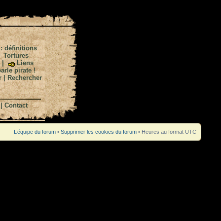
 : définitions
|
Tortures
|
Liens
arle pirate !
r
|
Rechercher
|
Contact
L’équipe du forum
•
Supprimer les cookies du forum
• Heures au format UTC