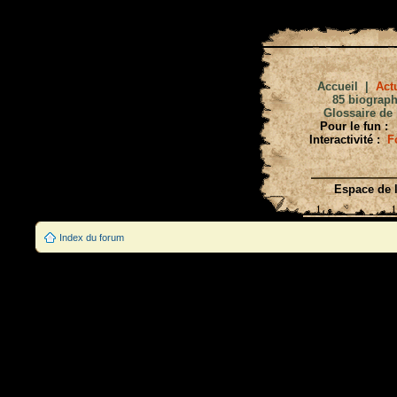
Accueil
|
Actu
85 biograph
Glossaire de 
Pour le fun :
Interactivité :
F
Espace de l
Index du forum