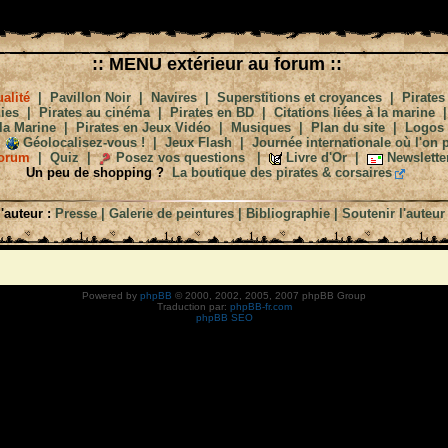
:: MENU extérieur au forum ::
alité
|
Pavillon Noir
|
Navires
|
Superstitions et croyances
|
Pirates
ies
|
Pirates au cinéma
|
Pirates en BD
|
Citations liées à la marine
la Marine
|
Pirates en Jeux Vidéo
|
Musiques
|
Plan du site
|
Logos
Géolocalisez-vous !
|
Jeux Flash
|
Journée internationale où l'on p
orum
|
Quiz
|
Posez vos questions
|
Livre d'Or
|
Newslette
Un peu de shopping ?
La boutique des pirates & corsaires
'auteur :
Presse
|
Galerie de peintures
|
Bibliographie
|
Soutenir l'auteur
Powered by
phpBB
© 2000, 2002, 2005, 2007 phpBB Group
Traduction par:
phpBB-fr.com
phpBB SEO