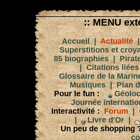
:: MENU exté
Accueil
|
Actualité
Superstitions et croy
85 biographies
|
Pirat
|
Citations liées
Glossaire de la Marin
Musiques
|
Plan d
Pour le fun :
Géoloc
Journée internation
Interactivité :
Forum
|
|
Livre d'Or
|
Un peu de shopping 
co