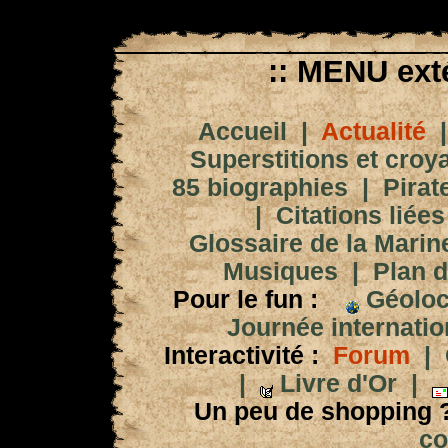
:: MENU exté
Accueil
|
Actualité
Superstitions et croy
85 biographies
|
Pirat
|
Citations liées
Glossaire de la Marin
Musiques
|
Plan d
Pour le fun :
Géoloc
Journée internation
Interactivité :
Forum
|
|
Livre d'Or
|
Un peu de shopping 
co