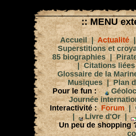
:: MENU exté
Accueil
|
Actualité
Superstitions et croy
85 biographies
|
Pirat
|
Citations liées
Glossaire de la Marin
Musiques
|
Plan d
Pour le fun :
Géoloc
Journée internation
Interactivité :
Forum
|
|
Livre d'Or
|
Un peu de shopping 
co