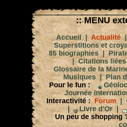
:: MENU exté
Accueil
|
Actualité
Superstitions et croy
85 biographies
|
Pirat
|
Citations liées
Glossaire de la Marin
Musiques
|
Plan d
Pour le fun :
Géoloc
Journée internation
Interactivité :
Forum
|
|
Livre d'Or
|
Un peu de shopping 
co