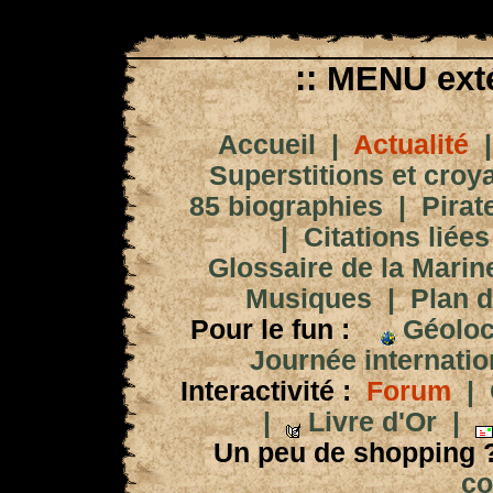
:: MENU exté
Accueil
|
Actualité
Superstitions et croy
85 biographies
|
Pirat
|
Citations liées
Glossaire de la Marin
Musiques
|
Plan d
Pour le fun :
Géoloc
Journée internation
Interactivité :
Forum
|
|
Livre d'Or
|
Un peu de shopping 
co