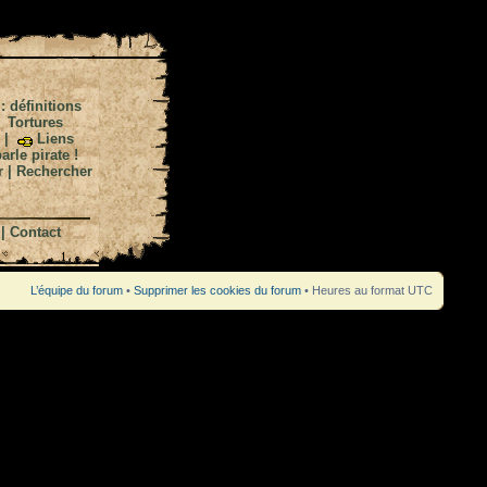
 : définitions
|
Tortures
|
Liens
arle pirate !
r
|
Rechercher
|
Contact
L’équipe du forum
•
Supprimer les cookies du forum
• Heures au format UTC