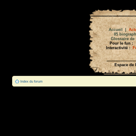
Accueil
|
Actu
85 biograph
Glossaire de 
Pour le fun :
Interactivité :
F
Espace de l
Index du forum