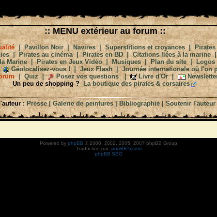
:: MENU extérieur au forum ::
alité
|
Pavillon Noir
|
Navires
|
Superstitions et croyances
|
Pirates
ies
|
Pirates au cinéma
|
Pirates en BD
|
Citations liées à la marine
la Marine
|
Pirates en Jeux Vidéo
|
Musiques
|
Plan du site
|
Logos
Géolocalisez-vous !
|
Jeux Flash
|
Journée internationale où l'on p
orum
|
Quiz
|
Posez vos questions
|
Livre d'Or
|
Newslette
Un peu de shopping ?
La boutique des pirates & corsaires
'auteur :
Presse
|
Galerie de peintures
|
Bibliographie
|
Soutenir l'auteur
Powered by
phpBB
© 2000, 2002, 2005, 2007 phpBB Group
Traduction par:
phpBB-fr.com
phpBB SEO