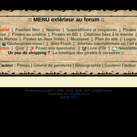
:: MENU extérieur au forum ::
alité
|
Pavillon Noir
|
Navires
|
Superstitions et croyances
|
Pirates
ies
|
Pirates au cinéma
|
Pirates en BD
|
Citations liées à la marine
la Marine
|
Pirates en Jeux Vidéo
|
Musiques
|
Plan du site
|
Logos
Géolocalisez-vous !
|
Jeux Flash
|
Journée internationale où l'on p
orum
|
Quiz
|
Posez vos questions
|
Livre d'Or
|
Newslette
Un peu de shopping ?
La boutique des pirates & corsaires
'auteur :
Presse
|
Galerie de peintures
|
Bibliographie
|
Soutenir l'auteur
Powered by
phpBB
© 2000, 2002, 2005, 2007 phpBB Group
Traduction par:
phpBB-fr.com
phpBB SEO