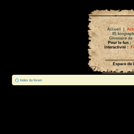
Accueil
|
Actu
85 biograph
Glossaire de 
Pour le fun :
Interactivité :
F
Espace de l
Index du forum