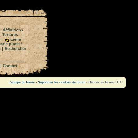
 : définitions
|
Tortures
|
Liens
arle pirate !
r
|
Rechercher
|
Contact
L’équipe du forum
•
Supprimer les cookies du forum
• Heures au format UTC