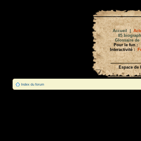
Accueil
|
Actu
85 biograph
Glossaire de 
Pour le fun :
Interactivité :
F
Espace de l
Index du forum