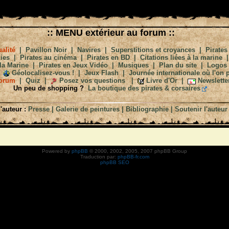
:: MENU extérieur au forum ::
alité
|
Pavillon Noir
|
Navires
|
Superstitions et croyances
|
Pirates
ies
|
Pirates au cinéma
|
Pirates en BD
|
Citations liées à la marine
la Marine
|
Pirates en Jeux Vidéo
|
Musiques
|
Plan du site
|
Logos
Géolocalisez-vous !
|
Jeux Flash
|
Journée internationale où l'on p
orum
|
Quiz
|
Posez vos questions
|
Livre d'Or
|
Newslette
Un peu de shopping ?
La boutique des pirates & corsaires
'auteur :
Presse
|
Galerie de peintures
|
Bibliographie
|
Soutenir l'auteur
Powered by
phpBB
© 2000, 2002, 2005, 2007 phpBB Group
Traduction par:
phpBB-fr.com
phpBB SEO