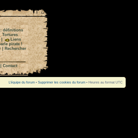
 : définitions
|
Tortures
|
Liens
arle pirate !
r
|
Rechercher
|
Contact
L’équipe du forum
•
Supprimer les cookies du forum
• Heures au format UTC