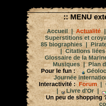
:: MENU exté
Accueil
|
Actualité
Superstitions et croy
85 biographies
|
Pirat
|
Citations liées
Glossaire de la Marin
Musiques
|
Plan d
Pour le fun :
Géoloc
Journée internation
Interactivité :
Forum
|
|
Livre d'Or
|
Un peu de shopping 
co