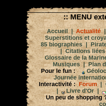
:: MENU exté
Accueil
|
Actualité
Superstitions et croy
85 biographies
|
Pirat
|
Citations liées
Glossaire de la Marin
Musiques
|
Plan d
Pour le fun :
Géoloc
Journée internation
Interactivité :
Forum
|
|
Livre d'Or
|
Un peu de shopping 
co