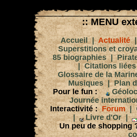
:: MENU exté
Accueil
|
Actualité
Superstitions et croy
85 biographies
|
Pirat
|
Citations liées
Glossaire de la Marin
Musiques
|
Plan d
Pour le fun :
Géoloc
Journée internation
Interactivité :
Forum
|
|
Livre d'Or
|
Un peu de shopping 
co