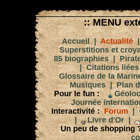
:: MENU exté
Accueil
|
Actualité
Superstitions et croy
85 biographies
|
Pirat
|
Citations liées
Glossaire de la Marin
Musiques
|
Plan d
Pour le fun :
Géoloc
Journée internation
Interactivité :
Forum
|
|
Livre d'Or
|
Un peu de shopping 
co