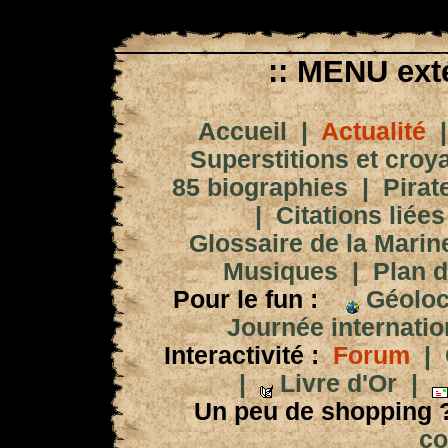
:: MENU exté
Accueil
|
Actualité
Superstitions et croy
85 biographies
|
Pirat
|
Citations liées
Glossaire de la Marin
Musiques
|
Plan d
Pour le fun :
Géoloc
Journée internation
Interactivité :
Forum
|
|
Livre d'Or
|
Un peu de shopping 
co