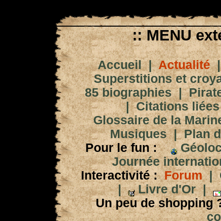
:: MENU exté
Accueil
|
Actualité
Superstitions et croy
85 biographies
|
Pirat
|
Citations liées
Glossaire de la Marin
Musiques
|
Plan d
Pour le fun :
Géoloc
Journée internation
Interactivité :
Forum
|
|
Livre d'Or
|
Un peu de shopping 
co