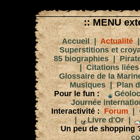
:: MENU exté
Accueil
|
Actualité
Superstitions et croy
85 biographies
|
Pirat
|
Citations liées
Glossaire de la Marin
Musiques
|
Plan d
Pour le fun :
Géoloc
Journée internation
Interactivité :
Forum
|
|
Livre d'Or
|
Un peu de shopping 
co