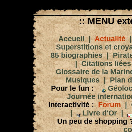
:: MENU exté
Accueil
|
Actualité
Superstitions et croy
85 biographies
|
Pirat
|
Citations liées
Glossaire de la Marin
Musiques
|
Plan d
Pour le fun :
Géoloc
Journée internation
Interactivité :
Forum
|
|
Livre d'Or
|
Un peu de shopping 
co