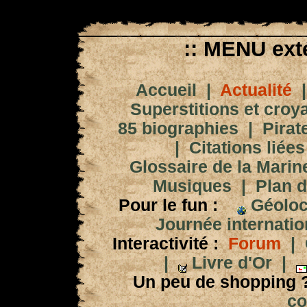
:: MENU exté
Accueil
|
Actualité
Superstitions et croy
85 biographies
|
Pirat
|
Citations liées
Glossaire de la Marin
Musiques
|
Plan d
Pour le fun :
Géoloc
Journée internation
Interactivité :
Forum
|
|
Livre d'Or
|
Un peu de shopping 
co