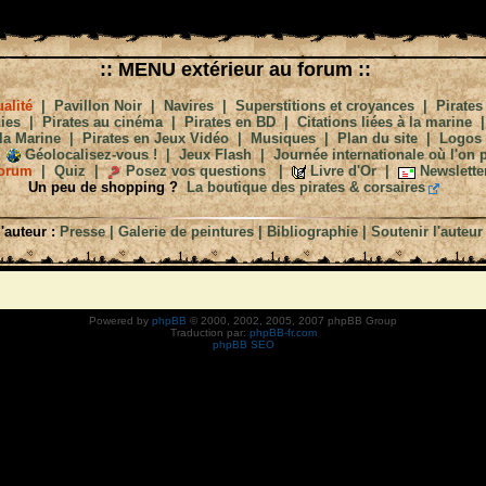
:: MENU extérieur au forum ::
alité
|
Pavillon Noir
|
Navires
|
Superstitions et croyances
|
Pirates
ies
|
Pirates au cinéma
|
Pirates en BD
|
Citations liées à la marine
la Marine
|
Pirates en Jeux Vidéo
|
Musiques
|
Plan du site
|
Logos
Géolocalisez-vous !
|
Jeux Flash
|
Journée internationale où l'on p
orum
|
Quiz
|
Posez vos questions
|
Livre d'Or
|
Newslette
Un peu de shopping ?
La boutique des pirates & corsaires
'auteur :
Presse
|
Galerie de peintures
|
Bibliographie
|
Soutenir l'auteur
Powered by
phpBB
© 2000, 2002, 2005, 2007 phpBB Group
Traduction par:
phpBB-fr.com
phpBB SEO