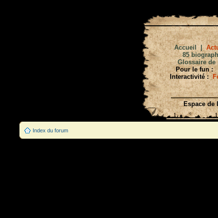
Accueil
|
Actu
85 biograph
Glossaire de 
Pour le fun :
Interactivité :
F
Espace de l
Index du forum