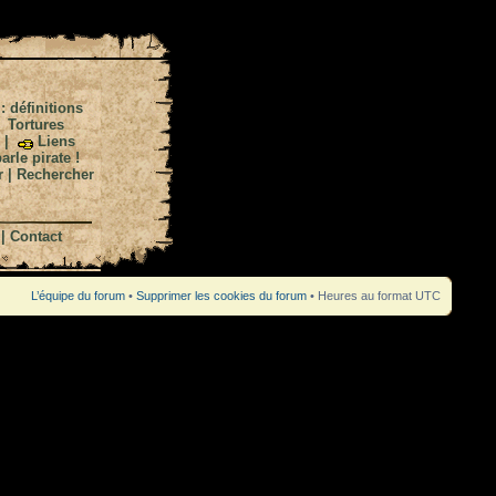
 : définitions
|
Tortures
|
Liens
arle pirate !
r
|
Rechercher
|
Contact
L’équipe du forum
•
Supprimer les cookies du forum
• Heures au format UTC