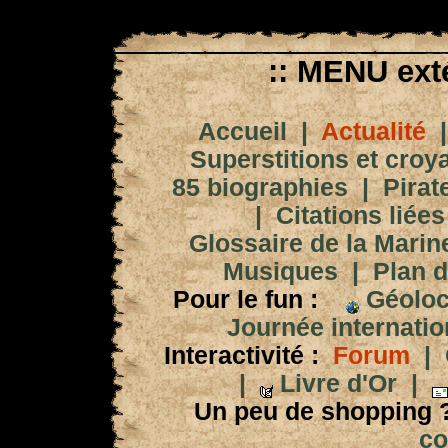
:: MENU exté
Accueil
|
Actualité
Superstitions et croy
85 biographies
|
Pirat
|
Citations liées
Glossaire de la Marin
Musiques
|
Plan d
Pour le fun :
Géoloc
Journée internation
Interactivité :
Forum
|
|
Livre d'Or
|
Un peu de shopping 
co