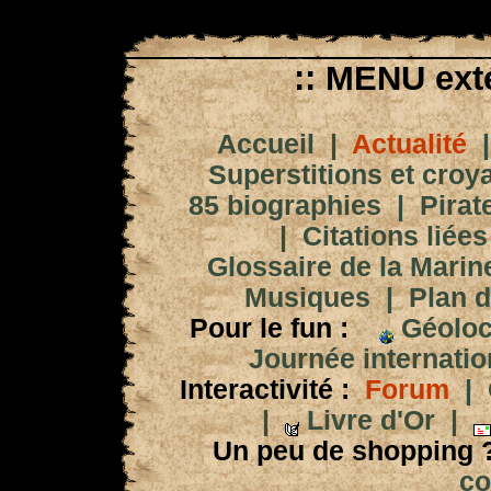
:: MENU exté
Accueil
|
Actualité
Superstitions et croy
85 biographies
|
Pirat
|
Citations liées
Glossaire de la Marin
Musiques
|
Plan d
Pour le fun :
Géoloc
Journée internation
Interactivité :
Forum
|
|
Livre d'Or
|
Un peu de shopping 
co