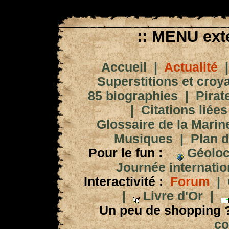
:: MENU exté
Accueil
|
Actualité
Superstitions et croy
85 biographies
|
Pirat
|
Citations liées
Glossaire de la Marin
Musiques
|
Plan d
Pour le fun :
Géoloc
Journée internation
Interactivité :
Forum
|
|
Livre d'Or
|
Un peu de shopping 
co