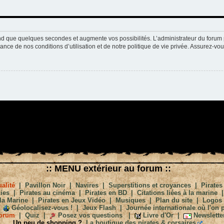
nd que quelques secondes et augmente vos possibilités. L’administrateur du forum 
nce de nos conditions d’utilisation et de notre politique de vie privée. Assurez-vou
:: MENU extérieur au forum ::
alité
|
Pavillon Noir
|
Navires
|
Superstitions et croyances
|
Pirates
ies
|
Pirates au cinéma
|
Pirates en BD
|
Citations liées à la marine
la Marine
|
Pirates en Jeux Vidéo
|
Musiques
|
Plan du site
|
Logos
Géolocalisez-vous !
|
Jeux Flash
|
Journée internationale où l'on p
orum
|
Quiz
|
Posez vos questions
|
Livre d'Or
|
Newslette
Un peu de shopping ?
La boutique des pirates & corsaires