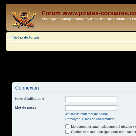
Forum www.pirates-corsaires.c
Echangez et partagez votre savoir maritime sur le forum des 
Index du forum
Connexion
Nom d’utilisateur:
Mot de passe:
J’ai oublié mon mot de passe
Renvoyer l’e-mail de confirmation
Me connecter automatiquement à chaque vis
Cacher mon statut en ligne pour cette sessi