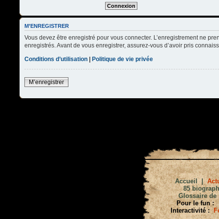
M’ENREGISTRER
Vous devez être enregistré pour vous connecter. L’enregistrement ne pre
enregistrés. Avant de vous enregistrer, assurez-vous d’avoir pris connaissa
Conditions d’utilisation
|
Politique de vie privée
M’enregistrer
Accueil
|
Actu
85 biograph
Glossaire de 
Pour le fun :
Interactivité :
F