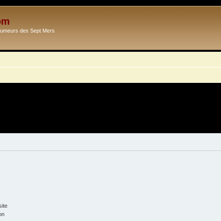
om
Ecumeurs des Sept Mers
ite
on