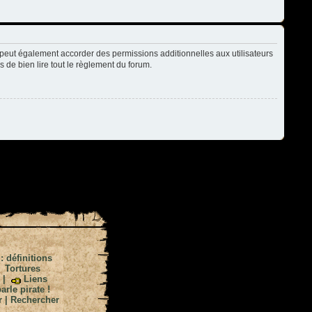
peut également accorder des permissions additionnelles aux utilisateurs
s de bien lire tout le règlement du forum.
 : définitions
|
Tortures
|
Liens
arle pirate !
r
|
Rechercher